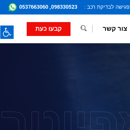
098330523, 0537663060
פגישה לבדיקת רכב :
פתח
צור קשר
קבעו כעת
פיוטר