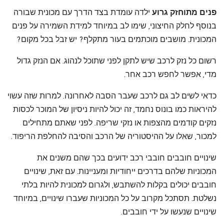
פנים מתוחזק גרוע
ילדה עומדת בצד הדרך עם מכונית שבורה
בנוסף לחלק החיצוני, שימו לב במיוחד למידת השמירה על פנים
המכונית. מושבים מוכתמים בעור מתקלף? יש זבל בכל מקום?
רשום כל נזק לרכב שיש לתקן לפני שתוכל לנהוג. אם הנזק גדול
מדי, אפשר לחפש רכב אחר.
כדאי לשים לב גם לרכב שעבר הסבה לאחרונה. למרות שזה עשוי
להיראות כמו בונוס נחמד, זה יכול להיות ניסיון של המוכר לכסות
נזקים קודמים מהצפות או נזקי שריפה. לפני שאתם מתחילים
למכור, שאלו על ההיסטוריה של הרכב והסיבה להחלפת הריפוד.
שינויים חובבים
חובבי רכב ידועים בכך שהם משנים את
המכוניות שלהם בדרכים ייחודיות ומעניינות. עם זאת, שינויים
חובבים יכולים בקלות להשתבש, ולגרום למכונית להיות בלתי
נשלטת. תסתכל מקרוב על כל המכוניות שעברו שינויים, במיוחד
שינויים שנעשו על ידי חובבים.