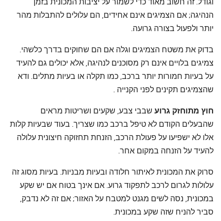
וגודל. זה חשוב מאוד כדי לשמור על יציבות המכונית בזמן
הנהיגה; אם הצמיגים אינם אחידים, הם עלולים להתבלות מהר
יותר ולפעול בצורה גרועה.
בדוק את משטח הצמיגים וגלה אם הם שחוקים בדרך כלשהי.
צמיגים בלויים אינם רק מסוכנים לנהיגה, אלא יכולים גם להעיד
על בעיות חמורות יותר ברכב, כמו תקלה או בעיות מתלים. ודא
שהצמיגים תקינים לפני הקנייה .
חוץ מתוחזק גרוע
שבבי צבע, שקעים ושריטות מראים
שהבעלים הקודם לא טיפל ברכב כמו שצריך. בעוד שבעיות קלות
אלו לא ישפיעו על פעולת הרכב, הזנחת תחזוקה חיצונית עלולה
להעיד על הזנחה במקום אחר.
סרוק את המכונית לאיתור חלודה ובעיות מבניות. בעיות מסוג זה
עלולות לגרום לרכב לתפקוד גרוע. אם אינך בטוח אם יש שקע
במכונית, נסה לשים מגנט למטבח על האזור; אם זה לא נדבק,
סביר להניח שזה שקע במכונית.