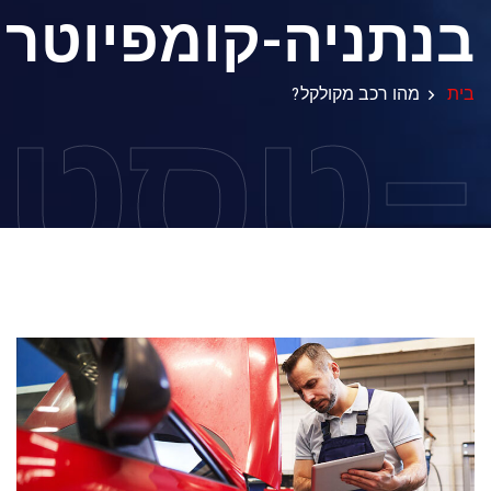
בנתניה-קומפיוטר
-טסט
בית
מהו רכב מקולקל?