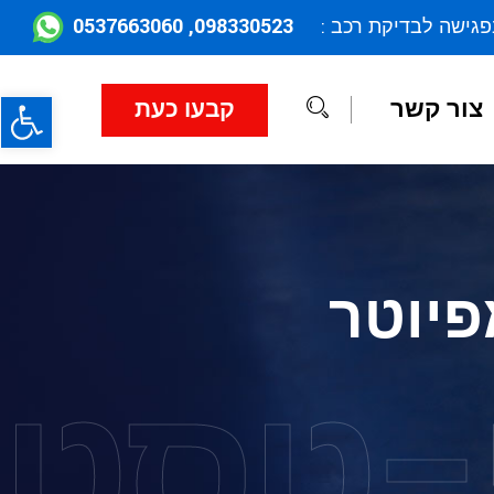
098330523, 0537663060
פגישה לבדיקת רכב :
פתח
צור קשר
קבעו כעת
פיוטר
-טסט