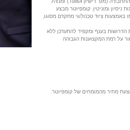
הפרטיים וברכבי 4x4 המכון מורשה מטעם משרד התחבורה (מס' רישיון 10864) ומנוהל
 צבי צימרינג – בוחן רכב בעל יותר מ-25 שנות ניסיון ומוניטין. קומפיוטר מבצע
ו באמצעות ציוד טכנולוגי מתקדם מסוגו,
 הדרושות בענף ומקפיד להתעדכן ללא
ור על רמת המקצוענות הגבוהה