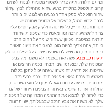
וכך גם חלודה. אתה צריך לשטוף מכוניות לבנות לעתים
קרובות ולטפל בחלודה ברגע שהיא מתחילה לצוץ. שָׁחוֹר
שחור הוא ללא ספק אחד הצבעים האלגנטיים ביותר
לרכב. לרוע המזל, לבעלות על מכונית שחורה יש
חסרונות; כל חריץ, כל שריטה וחלקיק אבק יופיעו עליו.
צריך להשקיע הרבה זמן ומאמץ כדי שמכונית שחורה
תיראה במיטבה. מכיוון ששחור שומר על החום הרב
ביותר, אתה צריך להיות מוכן להגביר את מיזוג האוויר
בימים חמים, מה שיש לו השפעה ישירה על יעילות הדלק.
תיקון רכב וצבע
עשה זאת בעצמך לא משנה מה צבע
המכונית שלך, יבוא זמן שבו תבחין בכמה חריצים או
שריטות. אל תדאג, זה משהו שאתה יכול לתקן בקלות
באמצעות ערכת טאצ'-אפ איכותית, יצרני צבעי רכב
מובחרים, מציעה ערכות מגע לתיקון כל סוגי השריטות,
החלודה ועוד. השתמש באיתור הצבעים הייחודי שלהם
כדי לעזור לך למצוא את ההתאמה המדויקת של המכונית
שלך. לא משנה את צבע הרכב שבבעלותך, יש יתרונות