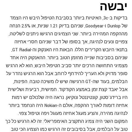
יבשה
בדיקות ב-3c, האיטיות ביותר בסביבת הטיפול היבש היו הצמד
של Dunlop ו-Goodyear, שניהם בדיוק 1.21 שניות, או 2.5% הנחה
מההקפה המהירה ביותר. שני הצמיגים הרגישו ניתנים לשליטה,
צפויים ונעים לנהיגה, אך בסופו של דבר שניהם חסרי אחיזה
בתנאי היובש הקרירים הללו. הבאות היו האנקוק וה-GT Radial,
שניהם בסביבות שנייה מהזמן הטוב ביותר. ההאנקוק היה אחד
מצמיגי התחושה הרכים יותר סביב הטיפול היבש, הוא לא הרגיש
סופר מדויק ולא העריך להידחף לרוחב אבל הוא הרגיש נהדר על
הבלמים, בעוד שה-GT הרגישה שיש לו משיכה טובה. הפינות,
אבל יאבד קצת זמן באמצע הקודקוד. חמישית, רביעית ושלישית
היו ברידג'סטון, קונטיננטל ונוקיאן. נראה היה שלכולם יש רמות
אחיזה דומות לאורך ההקפה, אולם ה-Nokian היה הנחמד ביותר
לנהיגה מהירה, והציע מעגל אחיזה מעוגל ויפה וטיפול צפוי.
המקום השני היה צמיג התקציב האימפריאלי. זה לא הרגיש כל כך
טוב על הבלמים, אבל בסיבובים זה הרגיש כמו הצמיג הכי טוב