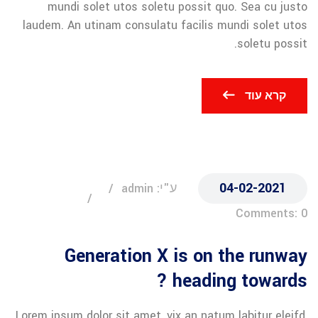
mundi solet utos soletu possit quo. Sea cu justo
laudem. An utinam consulatu facilis mundi solet utos
soletu possit.
קרא עוד
04-02-2021
ע"י: admin
Comments: 0
Generation X is on the runway
heading towards ?
Lorem ipsum dolor sit amet, vix an natum labitur eleifd,