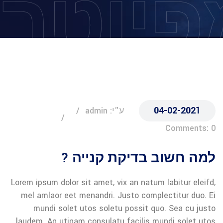
פיוטר
04-02-2021
ע"י: admin
Comments: 0
למה חשוב בדיקת קנייה ?
Lorem ipsum dolor sit amet, vix an natum labitur eleifd,
mel amlaor eet menandri. Justo complectitur duo. Ei
mundi solet utos soletu possit quo. Sea cu justo
laudem. An utinam consulatu facilis mundi solet utos