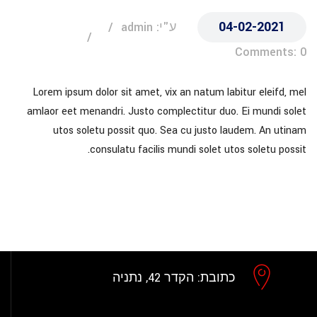
04-02-2021
ע"י: admin
Comments: 0
Lorem ipsum dolor sit amet, vix an natum labitur eleifd, mel
amlaor eet menandri. Justo complectitur duo. Ei mundi solet
utos soletu possit quo. Sea cu justo laudem. An utinam
consulatu facilis mundi solet utos soletu possit.
כתובת:
הקדר 42, נתניה