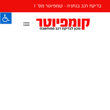
בדיקת רכב בנתניה - קומפיוטר מס' 1
פתח
Bring To The
Table Win-Win
Survival