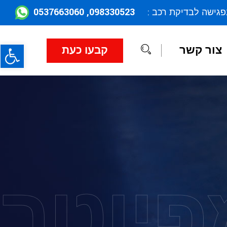
098330523, 0537663060
פגישה לבדיקת רכב :
פתח
צור קשר
קבעו כעת
פיוטר