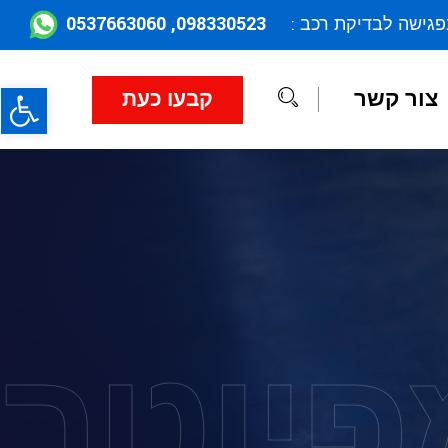
098330523, 0537663060
פגישה לבדיקת רכב :
פתח
צור קשר
קבעו כעת
פיוטר