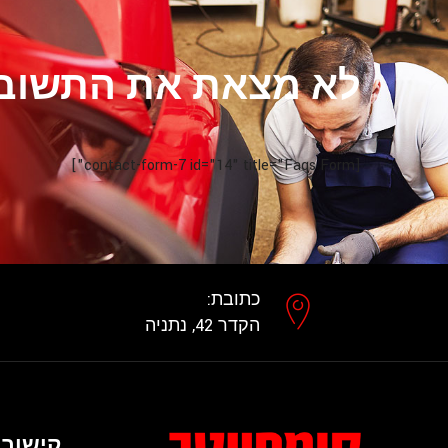
לא מצאת את התשוב
[contact-form-7 id="14" title="Faqs Form"]
כתובת:
הקדר 42, נתניה
קישורי