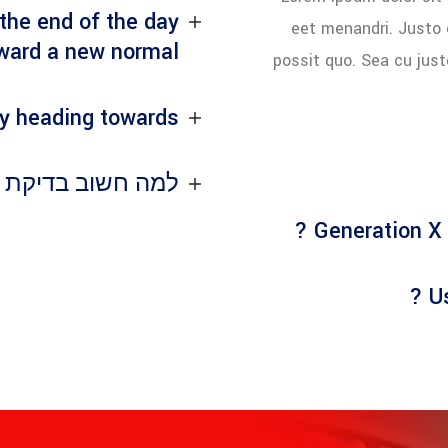
the end of the day
eet menandri. Justo 
ward a new normal ?
possit quo. Sea cu jus
y heading towards ?
למה חשוב בדיקת ק
Generation X 
Us